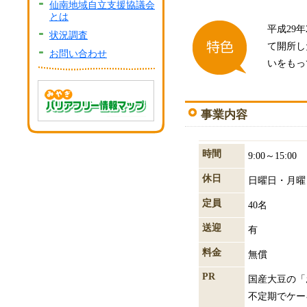
仙南地域自立支援協議会
とは
平成29
状況調査
て開所し
お問い合わせ
いをもっ
事業内容
時間
9:00～15:00
休日
日曜日・月曜
定員
40名
送迎
有
料金
無償
PR
国産大豆の「
不定期でケー