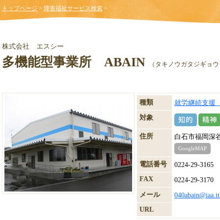
トップページ
>
障害福祉サービス検索
>
株式会社 エスシー
多機能型事業所 ABAIN
（タキノウガタジギョウ
種類
就労継続支援
対象
住所
白石市福岡深谷
GoogleMAP
電話番号
0224-29-3165
FAX
0224-29-3170
メール
040abain@iaa.it
URL