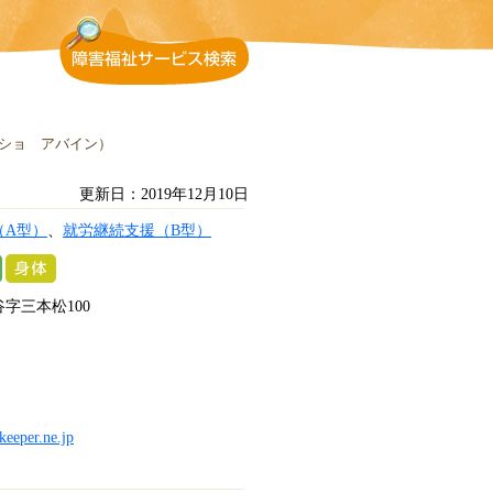
ショ アバイン）
更新日：2019年12月10日
（A型）
、
就労継続支援（B型）
字三本松100
keeper.ne.jp