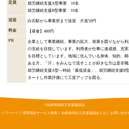
定員
就労継続支援A型事業 10名
就労継続支援B型事業 10名
送迎
白石駅から事業所まで送迎 片道50円
料金
【昼食】400円
PR
企業として事業継続、事業の拡大、発展を図りながら利
の支給を目指しています。利用者が仕事に達成感、充実
を目標としています。地域に住んでいる身体、知的、精
ある方、「汗」をみんなで流すことが好きな方は是非職
就労継続支援A型―時給「最低賃金」、就労継続支援B型
タートし作業評価にて工賃アップを図る。
©仙南地域自立支援協議会
トップページ
障害福祉サービス検索
仙南地域自立支援協議会とは
お問い合わ