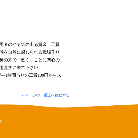
用者のやる気の出る賃金、工賃
感を自然に感じられる職場作り
神の方で「働く」ことに関心の
場見学に来て下さい。
―1時間当りの工賃100円からス
ページの一番上へ移動する
▲
せ